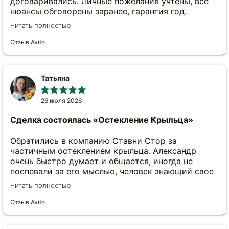
договаривались. Личные пожелания учтены, все
нюансы обговорены заранее, гарантия год.
Большое спасибо!
Читать полностью
Отзыв Avito
Татьяна
26 июля 2026
Сделка состоялась
«Остекление Крыльца»
Обратились в компанию Ставни Стор за
частичным остеклением крыльца. Александр
очень быстро думает и общается, иногда не
поспевали за его мыслью, человек знающий свое
дело и быстро представляющий как и что
Читать полностью
правильно сделать👍 Остались довольны
качеством и скоростью изготовленных изделий.
Отзыв Avito
Отдельно хочу отметить очень приемлемые цены,
в прошлом году другая компания озвучивала