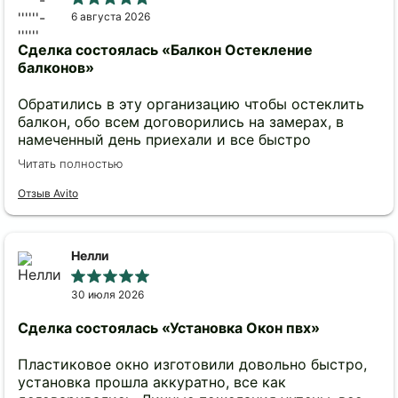
6 августа 2026
Сделка состоялась
«Балкон Остекление
балконов»
Обратились в эту организацию чтобы остеклить
балкон, обо всем договорились на замерах, в
намеченный день приехали и все быстро
установили. Цена адекватная, после установки не
Читать полностью
изменилась. Небольшие изъяны, возникшие после
установки, устранили в течение четырех рабочих
Отзыв Avito
дней. Заказчиков после сдачи работы не бросают,
даже если это касается мелочей.
Нелли
30 июля 2026
Сделка состоялась
«Установка Окон пвх»
Пластиковое окно изготовили довольно быстро,
установка прошла аккуратно, все как