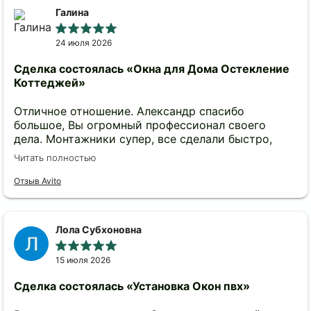
ощутимо больший ценник. Отдельное спасибо за
Галина
подаренную дополнительную ручку, которую
предусмотрительно взяли с собой установщики
24 июля 2026
(первую, что мне вручили, я где то потеряла).
Рекомендую данную компанию к сотрудничеству.
Сделка состоялась
«Окна для Дома Остекление
Коттеджей»
Отличное отношение. Александр спасибо
большое, Вы огромный профессионал своего
дела. Монтажники супер, все сделали быстро,
круто и с хорошим настроением. К данному
Читать полностью
человеку пришла через знакомых. Как и говорили
профи все что надо сделал, что то лишнее указал
Отзыв Avito
на это и порекомендовал сделать как по его
практике выгодней для меня, спасибо за это
таких людей еще поискать надо что бы прям так
Лола Субхоновна
делали обычно накидывают лишнего что бы
заработать на наивных людях. Ну вообщем
15 июля 2026
спасибо 😉
Сделка состоялась
«Установка Окон пвх»