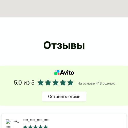
Отзывы
5.0
из 5
На основе 418 оценок
Оставить отзыв
''''''-''''''-''''''-''''''