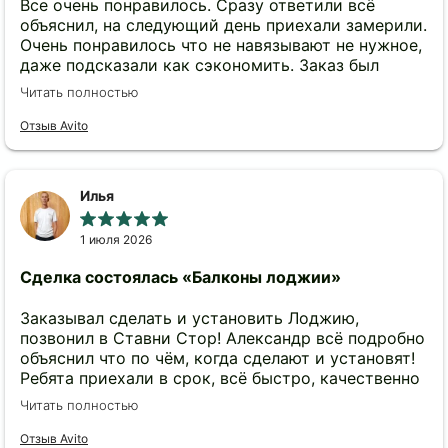
Все очень понравилось. Сразу ответили всё
объяснил, на следующий день приехали замерили.
Очень понравилось что не навязывают не нужное,
даже подсказали как сэкономить. Заказ был
выполнен в срок как и обещали, цена не
Читать полностью
изменилась. Молодой человек очень хорошо всё
сделал, мусора практически не было. Больше
Отзыв Avito
спасибо. Однозначно рекомендую.
Илья
1 июля 2026
Сделка состоялась
«Балконы лоджии»
Заказывал сделать и установить Лоджию,
позвонил в Ставни Стор! Александр всё подробно
объяснил что по чём, когда сделают и установят!
Ребята приехали в срок, всё быстро, качественно
сделали!!! Спасибо большое Александру, ребятам
Читать полностью
установщикам!!! Компания понравилась,
рекомендую !!! 👍 👍
Отзыв Avito